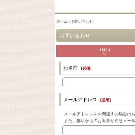
ホーム
>
お問い合わせ
お問い合わせ
STEP 1
入力
お名前
[
必須
]
メールアドレス
[
必須
]
メールアドレスをお間違えの場合は
また、弊店からのお返事が迷惑メー