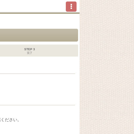
STEP 3
完了
認ください。