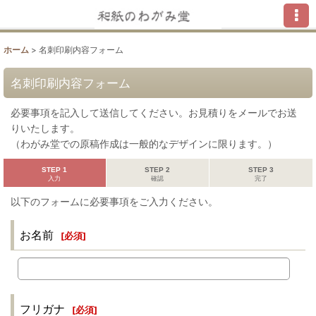
ホーム
>
名刺印刷内容フォーム
名刺印刷内容フォーム
必要事項を記入して送信してください。お見積りをメールでお送
りいたします。
（わがみ堂での原稿作成は一般的なデザインに限ります。）
STEP 1
STEP 2
STEP 3
入力
確認
完了
以下のフォームに必要事項をご入力ください。
お名前
[
必須
]
フリガナ
[
必須
]