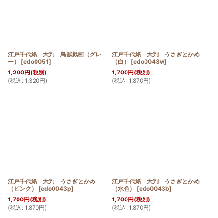
江戸千代紙 大判 鳥獣戯画（グレ
江戸千代紙 大判 うさぎとかめ
ー）
[
edo0051
]
（白）
[
edo0043w
]
1,200
円
(税別)
1,700
円
(税別)
(
税込
:
1,320
円
)
(
税込
:
1,870
円
)
江戸千代紙 大判 うさぎとかめ
江戸千代紙 大判 うさぎとかめ
（ピンク）
[
edo0043p
]
（水色）
[
edo0043b
]
1,700
円
(税別)
1,700
円
(税別)
(
税込
:
1,870
円
)
(
税込
:
1,870
円
)