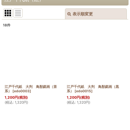
表示順変更
閉じる
18
件
表示数
:
並び順
:
絞り込む
江戸千代紙 大判 鳥獣戯画（茶
江戸千代紙 大判 鳥獣戯画（黒
系）
[
edo0003
]
系）
[
edo0015
]
1,200
円
(税別)
1,200
円
(税別)
(
税込
:
1,320
円
)
(
税込
:
1,320
円
)