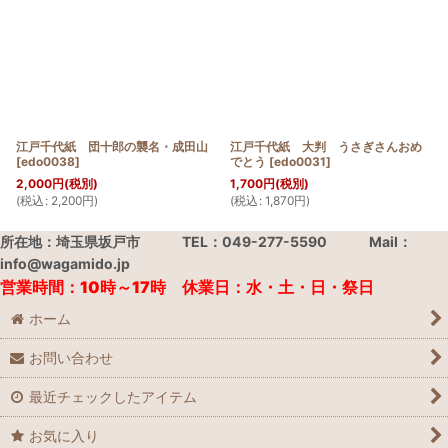
江戸千代紙 団十郎の襲名・成田山
江戸千代紙 大判 うさぎさんおめ
[
edo0038
]
でとう
[
edo0031
]
2,000
円
(税別)
1,700
円
(税別)
(
税込
:
2,200
円
)
(
税込
:
1,870
円
)
所在地：埼玉県坂戸市 TEL：049-277-5590 Mail：
info@wagamido.jp
営業時間：10時～17時 休業日：水・土・日・祭日
ホーム
お問い合わせ
最近チェックしたアイテム
お気に入り