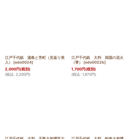
江戸千代紙 湯島と芳町（見返り美
江戸千代紙 大判 両国の花火
人）
[
edo0024
]
（青）
[
edo0022b
]
2,000
円
(税別)
1,700
円
(税別)
(
税込
:
2,200
円
)
(
税込
:
1,870
円
)
江戸千代紙 大判 天覧大相撲双六
江戸千代紙 大判 勧進大相撲