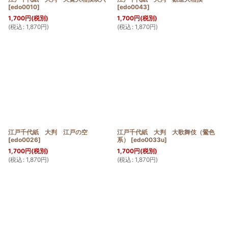
[
edo0010
]
[
edo0043
]
1,700
円
(税別)
1,700
円
(税別)
(
税込
:
1,870
円
)
(
税込
:
1,870
円
)
江戸千代紙 大判 江戸の空
江戸千代紙 大判 大歌舞伎（鶯色
[
edo0026
]
系）
[
edo0033u
]
1,700
円
(税別)
1,700
円
(税別)
(
税込
:
1,870
円
)
(
税込
:
1,870
円
)