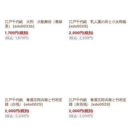
江戸千代紙 大判 大歌舞伎（青緑
江戸千代紙 乳人重の井と小女郎狐
系）
[
edo0033b
]
[
edo0028
]
1,700
円
(税別)
2,000
円
(税別)
(
税込
:
1,870
円
)
(
税込
:
2,200
円
)
江戸千代紙 肴屋五郎兵衛と竹村定
江戸千代紙 肴屋五郎兵衛と竹村定
雄（白地）
[
edo0025
]
雄（灰色地）
[
edo0029
]
2,000
円
(税別)
2,000
円
(税別)
(
税込
:
2,200
円
)
(
税込
:
2,200
円
)