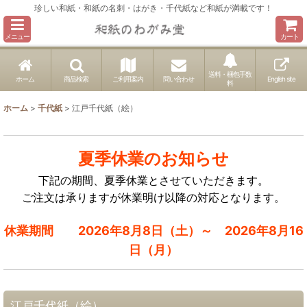
珍しい和紙・和紙の名刺・はがき・千代紙など和紙が満載です！
メニュー
カート
送料・梱包手数
ホーム
商品検索
ご利用案内
問い合わせ
English site
料
ホーム
>
千代紙
>
江戸千代紙（絵）
夏季休業のお知らせ
下記の期間、夏季休業とさせていただきます。
ご注文は承りますが休業明け以降の対応となります。
休業期間 2026年8月8日（土）～ 2026年8月16
日（月）
江戸千代紙（絵）