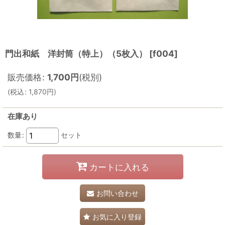
門出和紙 洋封筒（特上）（5枚入）
[
f004
]
販売価格
:
1,700
円
(税別)
(
税込
:
1,870
円
)
在庫あり
数量
:
セット
カートに入れる
お問い合わせ
お気に入り登録