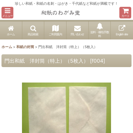
珍しい和紙・和紙の名刺・はがき・千代紙など和紙が満載です！
メニュー
カート
送料・梱包手数
ホーム
商品検索
ご利用案内
問い合わせ
English site
料
ホーム
>
和紙の封筒
>
門出和紙 洋封筒（特上）（5枚入）
門出和紙 洋封筒（特上）（5枚入）
[
f004
]