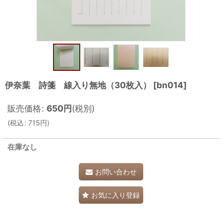
伊奈葉 詩箋 線入り無地（30枚入）
[
bn014
]
販売価格
:
650
円
(税別)
(
税込
:
715
円
)
在庫なし
お問い合わせ
お気に入り登録