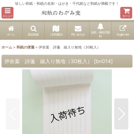
珍しい和紙・和紙の名刺・はがき・千代紙など和紙が満載です！
メニュー
カート
送料・梱包手数
ホーム
商品検索
ご利用案内
問い合わせ
English site
料
ホーム
>
和紙の便箋
>
伊奈葉 詩箋 線入り無地（30枚入）
伊奈葉 詩箋 線入り無地（30枚入）
[
bn014
]