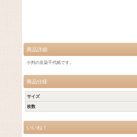
商品詳細
小判の京染千代紙です。
商品仕様
サイズ
枚数
いいね！