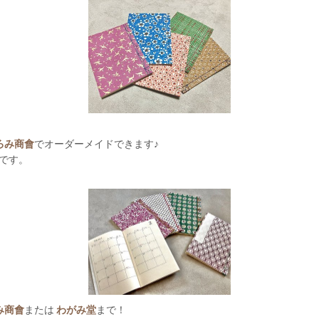
ろみ商會
でオーダーメイドできます♪
です。
み商會
または
わがみ堂
まで！