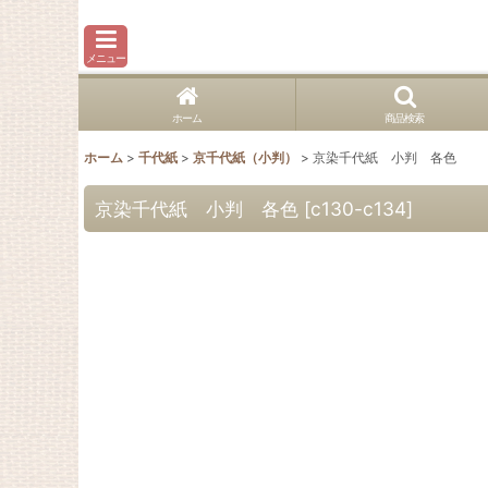
メニュー
ホーム
商品検索
ホーム
>
千代紙
>
京千代紙（小判）
>
京染千代紙 小判 各色
京染千代紙 小判 各色
[
c130-c134
]