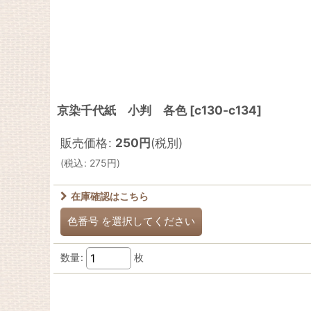
京染千代紙 小判 各色
[
c130-c134
]
販売価格
:
250
円
(税別)
(
税込
:
275
円
)
在庫確認はこちら
色番号
を選択してください
数量
:
枚