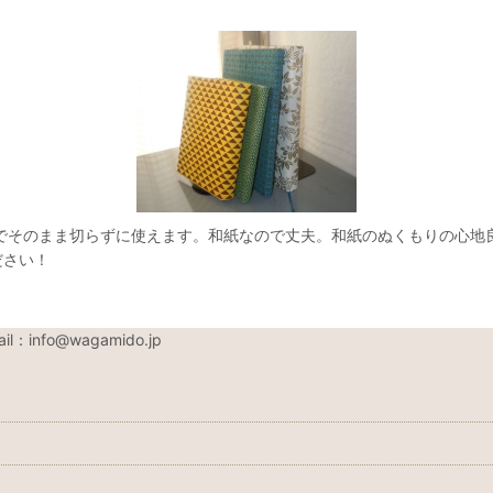
でそのまま切らずに使えます。和紙なので丈夫。和紙のぬくもりの心地良
ださい！
nfo@wagamido.jp