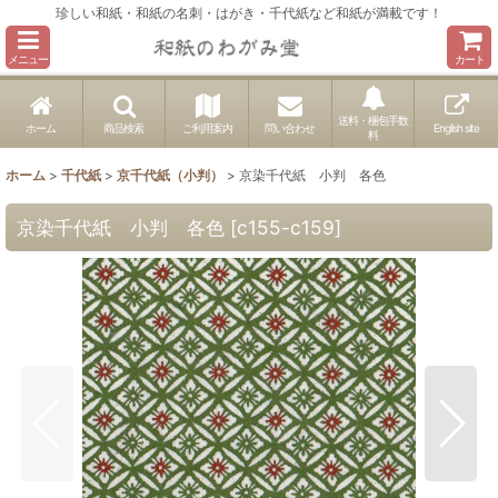
珍しい和紙・和紙の名刺・はがき・千代紙など和紙が満載です！
メニュー
カート
送料・梱包手数
ホーム
商品検索
ご利用案内
問い合わせ
English site
料
ホーム
>
千代紙
>
京千代紙（小判）
>
京染千代紙 小判 各色
京染千代紙 小判 各色
[
c155-c159
]