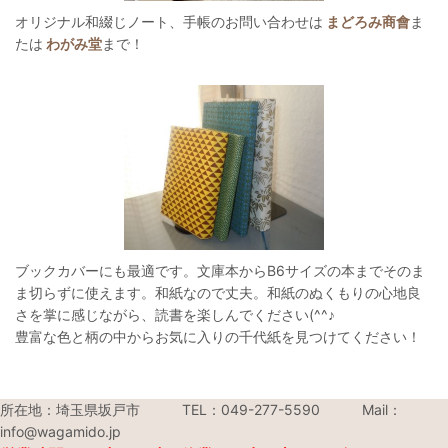
オリジナル和綴じノート、手帳のお問い合わせは
まどろみ商會
ま
たは
わがみ堂
まで！
ブックカバーにも最適です。文庫本からB6サイズの本までそのま
ま切らずに使えます。和紙なので丈夫。和紙のぬくもりの心地良
さを掌に感じながら、読書を楽しんでください(^^♪
豊富な色と柄の中からお気に入りの千代紙を見つけてください！
所在地：埼玉県坂戸市 TEL：049-277-5590 Mail：
info@wagamido.jp