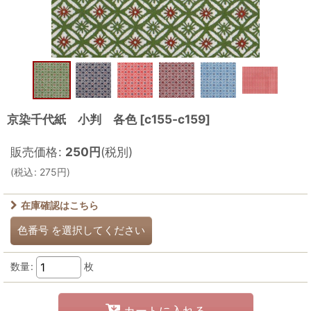
京染千代紙 小判 各色
[
c155-c159
]
販売価格
:
250
円
(税別)
(
税込
:
275
円
)
在庫確認はこちら
色番号
を選択してください
数量
:
枚
カートに入れる