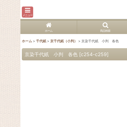
メニュー
ホーム
商品検索
ホーム
>
千代紙
>
京千代紙（小判）
>
京染千代紙 小判 各色
京染千代紙 小判 各色
[
c254-c259
]