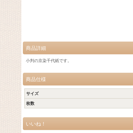
商品詳細
小判の京染千代紙です。
商品仕様
サイズ
枚数
いいね！