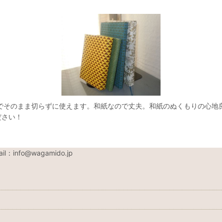
でそのまま切らずに使えます。和紙なので丈夫。和紙のぬくもりの心地良
ださい！
nfo@wagamido.jp