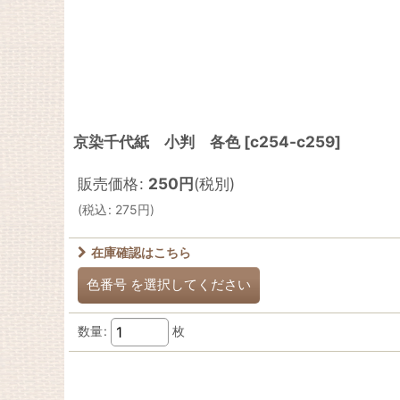
京染千代紙 小判 各色
[
c254-c259
]
販売価格
:
250
円
(税別)
(
税込
:
275
円
)
在庫確認はこちら
色番号
を選択してください
数量
:
枚