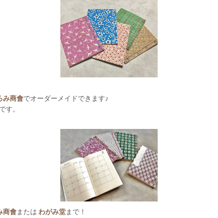
ろみ商會
でオーダーメイドできます♪
です。
み商會
または
わがみ堂
まで！