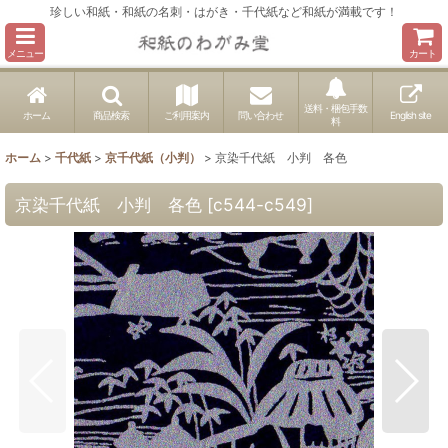
珍しい和紙・和紙の名刺・はがき・千代紙など和紙が満載です！
メニュー
カート
送料・梱包手数
ホーム
商品検索
ご利用案内
問い合わせ
English site
料
ホーム
>
千代紙
>
京千代紙（小判）
>
京染千代紙 小判 各色
京染千代紙 小判 各色
[
c544-c549
]