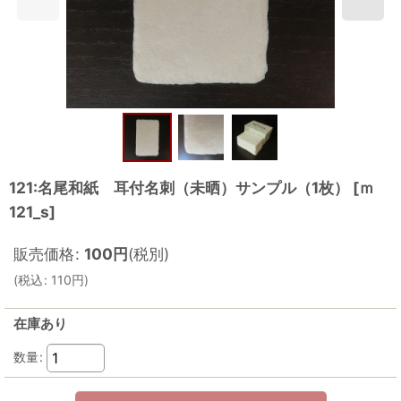
121:名尾和紙 耳付名刺（未晒）サンプル（1枚）
[
ｍ
121_s
]
販売価格
:
100
円
(税別)
(
税込
:
110
円
)
在庫あり
数量
: