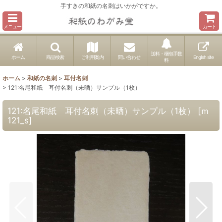
手すきの和紙の名刺はいかがですか。
メニュー
カート
送料・梱包手数
ホーム
商品検索
ご利用案内
問い合わせ
English site
料
ホーム
>
和紙の名刺
>
耳付名刺
>
121:名尾和紙 耳付名刺（未晒）サンプル（1枚）
121:名尾和紙 耳付名刺（未晒）サンプル（1枚）
[
ｍ
121_s
]