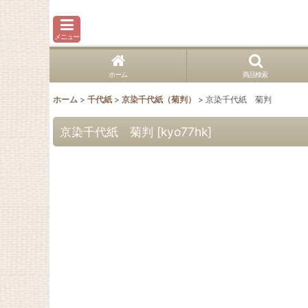
メニュー
ホーム
商品検索
ホーム
>
千代紙
>
京染千代紙（菊判）
>
京染千代紙 菊判
京染千代紙 菊判
[
kyo77hk
]