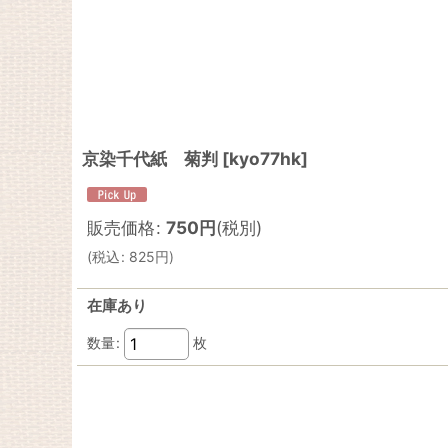
京染千代紙 菊判
[
kyo77hk
]
販売価格
:
750
円
(税別)
(
税込
:
825
円
)
在庫あり
数量
:
枚