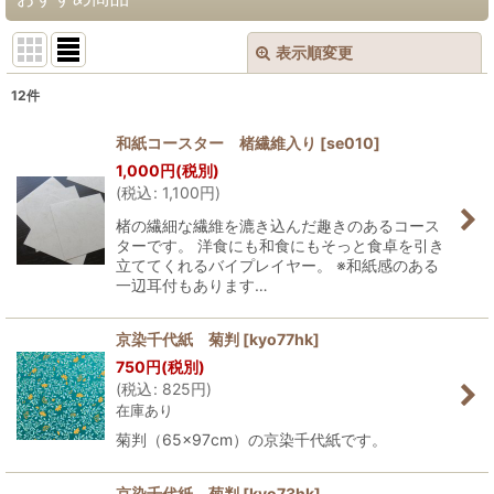
表示順変更
閉じる
12
件
表示数
:
和紙コースター 楮繊維入り
[
se010
]
1,000
円
(税別)
並び順
:
(
税込
:
1,100
円
)
楮の繊細な繊維を漉き込んだ趣きのあるコース
絞り込む
ターです。 洋食にも和食にもそっと食卓を引き
立ててくれるバイプレイヤー。 ※和紙感のある
一辺耳付もあります…
京染千代紙 菊判
[
kyo77hk
]
750
円
(税別)
(
税込
:
825
円
)
在庫あり
菊判（65×97cm）の京染千代紙です。
京染千代紙 菊判
[
kyo73hk
]