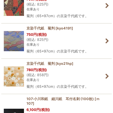
(
税込
:
825
円
)
在庫あり
菊判（65×97cm）の京染千代紙です。
京染千代紙 菊判
[
kyo4191
]
750
円
(税別)
(
税込
:
825
円
)
在庫あり
菊判（65×97cm）の京染千代紙です。
京染千代紙 菊判
[
kyo21hp
]
780
円
(税別)
(
税込
:
858
円
)
在庫あり
菊判（65×97cm）の京染千代紙です。
107:小川和紙 細川紙 耳付名刺 (100枚)
[
ｍ
107
]
6,100
円
(税別)