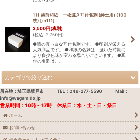
111:越前和紙 一枚漉き耳付名刺 (紳士用) (100
枚)
[
ｍ111
]
2,500
円
(税別)
(
税込
:
2,750
円
)
●晒の真っ白な耳付名刺です。 ●印刷が栄える
人気商品です。 ●和紙の名刺は、漉いた時期に
より多少色味が変わる場合がございます。 ●耳
付の名刺は、…
カテゴリで絞り込む
所在地：埼玉県坂戸市 TEL：049-277-5590 Mail：
和紙の名刺
info@wagamido.jp
営業時間：10時～17時 休業日：水・土・日・祭日
和紙のはがき
ホーム
千代紙
お問い合わせ
和紙
最近チェックしたアイテム