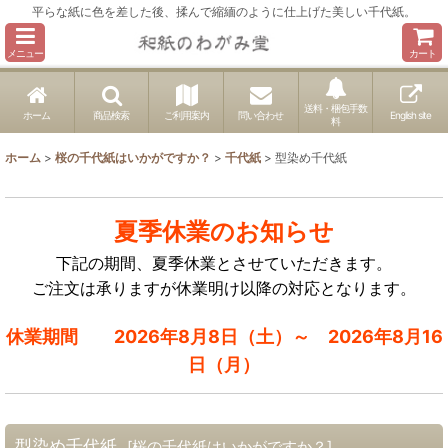
平らな紙に色を差した後、揉んで縮緬のように仕上げた美しい千代紙。
メニュー
カート
送料・梱包手数
ホーム
商品検索
ご利用案内
問い合わせ
English site
料
ホーム
>
桜の千代紙はいかがですか？
>
千代紙
>
型染め千代紙
夏季休業のお知らせ
下記の期間、夏季休業とさせていただきます。
ご注文は承りますが休業明け以降の対応となります。
休業期間 2026年8月8日（土）～ 2026年8月16
日（月）
型染め千代紙
[
桜の千代紙はいかがですか？
]