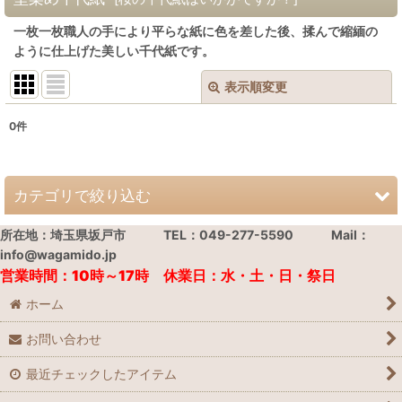
一枚一枚職人の手により平らな紙に色を差した後、揉んで縮緬の
ように仕上げた美しい千代紙です。
表示順変更
閉じる
0
件
表示数
:
並び順
:
カテゴリで絞り込む
所在地：埼玉県坂戸市 TEL：049-277-5590 Mail：
絞り込む
千代紙 (全商品)
info@wagamido.jp
営業時間：10時～17時 休業日：水・土・日・祭日
京染千代紙（菊判）
ホーム
江戸千代紙（大判）
お問い合わせ
京染千代紙（絵）
最近チェックしたアイテム
江戸千代紙（絵）